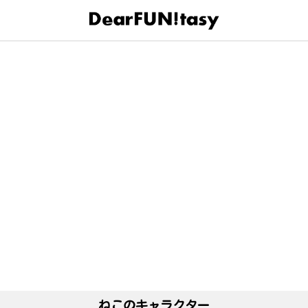
DearFUN!tasyのなかまたち
PRODUCTS
Chestnut／チェスナットのご紹介
ひとつまがり道トート
ねこのキャラクター